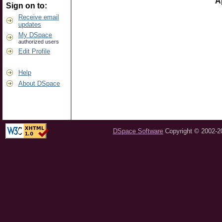
A
Sign on to:
Receive email
updates
My DSpace
authorized users
Edit Profile
Help
About DSpace
DSpace Software
Copyright © 2002-