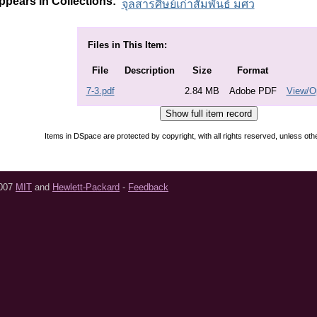
ppears in Collections:
จุลสารศิษย์เก่าสัมพันธ์ มศว
Files in This Item:
File
Description
Size
Format
7-3.pdf
2.84 MB
Adobe PDF
View/O
Items in DSpace are protected by copyright, with all rights reserved, unless oth
2007
MIT
and
Hewlett-Packard
-
Feedback