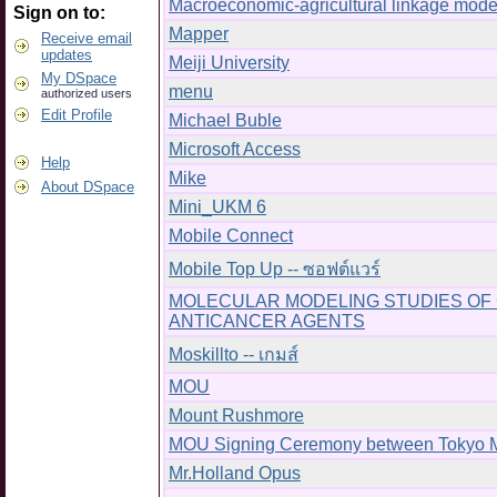
Macroeconomic-agricultural linkage mode
Sign on to:
Mapper
Receive email
updates
Meiji University
My DSpace
menu
authorized users
Edit Profile
Michael Buble
Microsoft Access
Help
Mike
About DSpace
Mini_UKM 6
Mobile Connect
Mobile Top Up -- ซอฟต์แวร์
MOLECULAR MODELING STUDIES OF 
ANTICANCER AGENTS
Moskillto -- เกมส์
MOU
Mount Rushmore
MOU Signing Ceremony between Tokyo Medi
Mr.Holland Opus