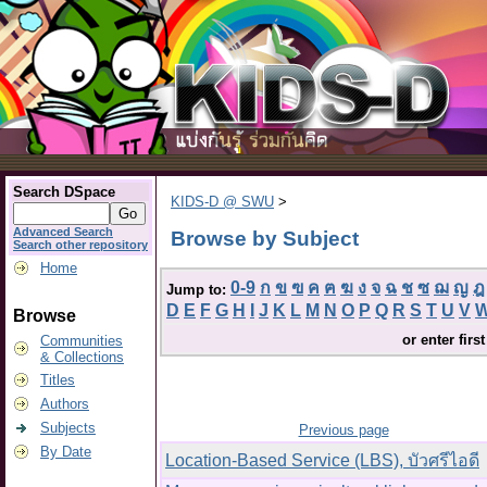
Search DSpace
KIDS-D @ SWU
>
Advanced Search
Browse by Subject
Search other repository
Home
0-9
ก
ข
ฃ
ค
ฅ
ฆ
ง
จ
ฉ
ช
ซ
ฌ
ญ
ฎ
Jump to:
D
E
F
G
H
I
J
K
L
M
N
O
P
Q
R
S
T
U
V
Browse
or enter firs
Communities
& Collections
Titles
Authors
Subjects
Previous page
By Date
Location-Based Service (LBS), บัวศรีไอดี