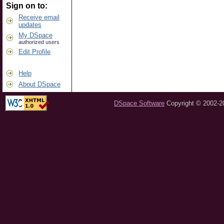
Sign on to:
Receive email
updates
My DSpace
authorized users
Edit Profile
Help
About DSpace
DSpace Software
Copyright © 2002-