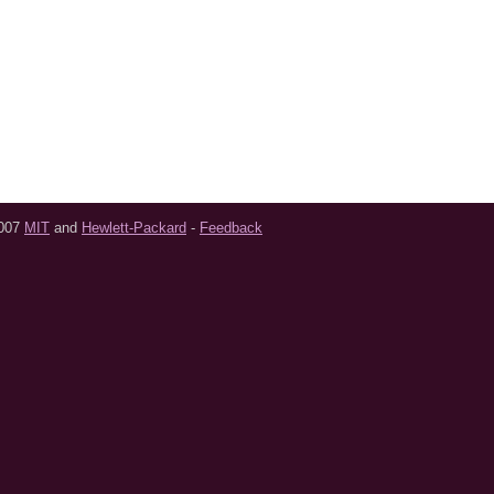
2007
MIT
and
Hewlett-Packard
-
Feedback