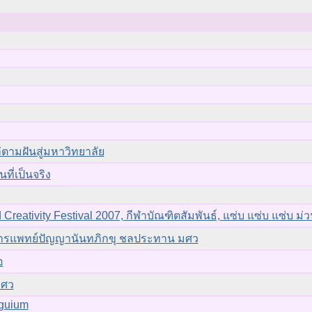
่ตามฝันสู่มหาวิทยาลัย
นที่เป็นจริง
 Creativity Festival 2007, กีฬาบัณฑิตสัมพันธ์, แซ่บ แซ่บ แซ่บ ม
์การแพทย์ปัญญานันทภิกขุ ชลประทาน มศว
อ
มศว
oguium