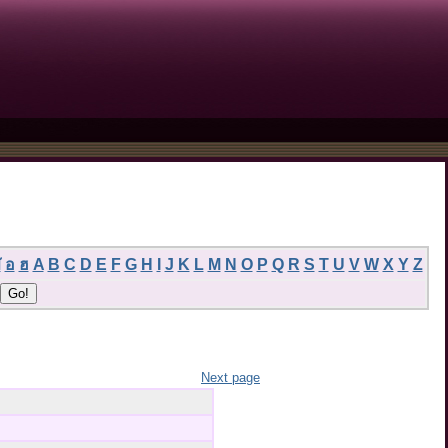
ฬ
อ
ฮ
A
B
C
D
E
F
G
H
I
J
K
L
M
N
O
P
Q
R
S
T
U
V
W
X
Y
Z
Next page