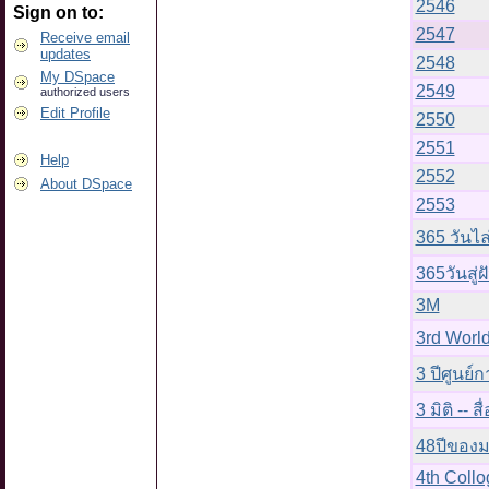
2546
Sign on to:
2547
Receive email
updates
2548
My DSpace
2549
authorized users
Edit Profile
2550
2551
Help
2552
About DSpace
2553
365 วันไล
365วันสู่ฝั
3M
3rd World
3 ปีศูนย
3 มิติ -- สื่
48ปีของ
4th Coll