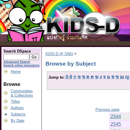
Search DSpace
KIDS-D @ SWU
>
Advanced Search
Browse by Subject
Search other repository
Home
0-9
ก
ข
ฃ
ค
ฅ
ฆ
ง
จ
ฉ
ช
ซ
ฌ
ญ
Jump to:
Browse
Communities
& Collections
Titles
Authors
Previous page
Subjects
2544
By Date
2545