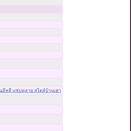
่วนอีหลี แซ่บหลาย สไตล์บ้านเฮา