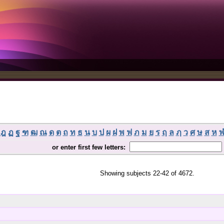
ฎ
ฏ
ฐ
ฑ
ฒ
ณ
ด
ต
ถ
ท
ธ
น
บ
ป
ผ
ฝ
พ
ฟ
ภ
ม
ย
ร
ฤ
ล
ฦ
ว
ศ
ษ
ส
ห
or enter first few letters:
Showing subjects 22-42 of 4672.