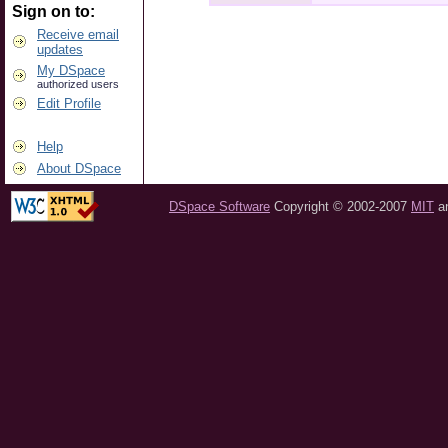
Sign on to:
Receive email
updates
My DSpace
authorized users
Edit Profile
Help
About DSpace
DSpace Software
Copyright © 2002-2007
MIT
a