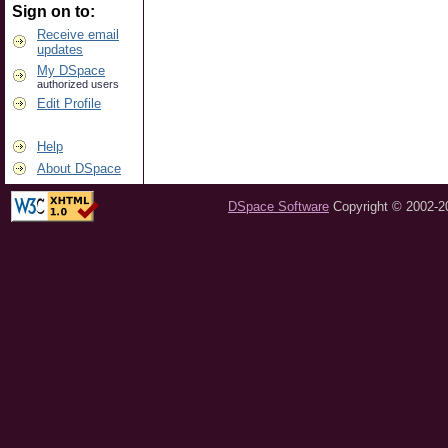
Sign on to:
Receive email
updates
My DSpace
authorized users
Edit Profile
Help
About DSpace
DSpace Software
Copyright © 2002-