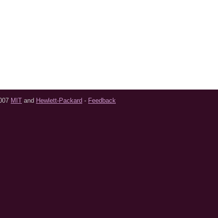
2007
MIT
and
Hewlett-Packard
-
Feedback