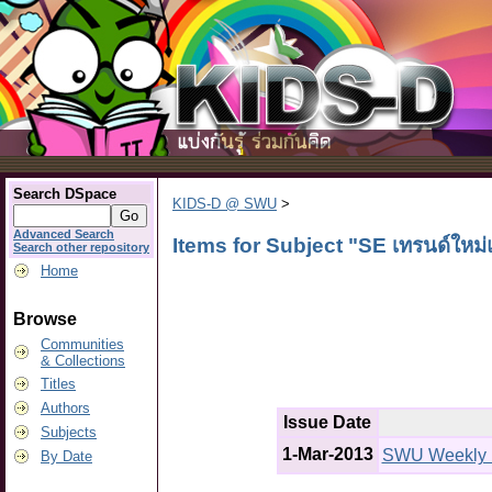
Search DSpace
KIDS-D @ SWU
>
Advanced Search
Items for Subject "SE เทรนด์ใหม่
Search other repository
Home
Browse
Communities
& Collections
Titles
Authors
Issue Date
Subjects
1-Mar-2013
SWU Weekly ฉบั
By Date