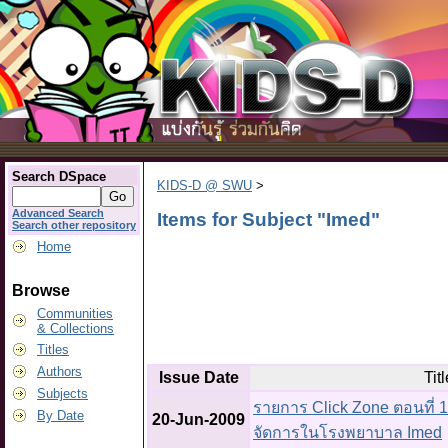
Search DSpace
KIDS-D @ SWU
>
Advanced Search
Items for Subject "Imed"
Search other repository
Home
Browse
Communities
& Collections
Titles
Authors
Issue Date
Titl
Subjects
รายการ Click Zone ตอนที่ 1
By Date
20-Jun-2009
จัดการในโรงพยาบาล Imed