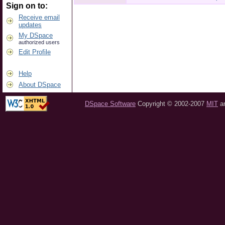
Sign on to:
Receive email
updates
My DSpace
authorized users
Edit Profile
Help
About DSpace
DSpace Software
Copyright © 2002-2007
MIT
a