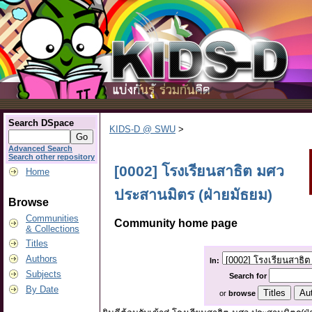
Search DSpace
KIDS-D @ SWU
>
Advanced Search
Search other repository
[0002] โรงเรียนสาธิต มศว
Home
ประสานมิตร (ฝ่ายมัธยม)
Browse
Communities
Community home page
& Collections
Titles
Authors
In:
Subjects
Search
for
By Date
or
browse