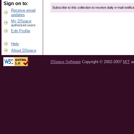
Sign on to:
Subscribe to this collection to receive daily e-mail notific
Receive email
updates
My DSpace
authorized users
Edit Profile
Help
About DSpace
DSpace Software
Copyright © 2002-2007
MIT
a