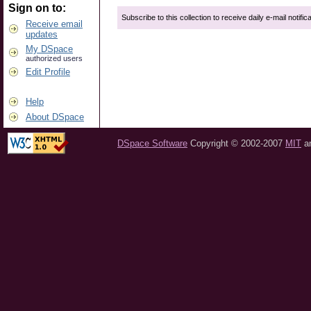
Sign on to:
Subscribe to this collection to receive daily e-mail notific
Receive email
updates
My DSpace
authorized users
Edit Profile
Help
About DSpace
DSpace Software
Copyright © 2002-2007
MIT
a