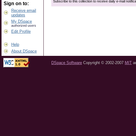
Subscribe to this collection to receive daily e-mail notific
Sign on to:
Receive email
updates
My DSpace
authorized users
Edit Profile
Help
About DSpace
DSpace Software
Copyright © 2002-2007
MIT
a